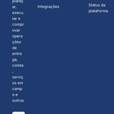
planej
Status da
Integrações
ar,
plataforma
execu
tar e
compr
ovar
opera
ções
de
entre
ga,
coleta
,
serviç
os em
camp
o e
outros
.