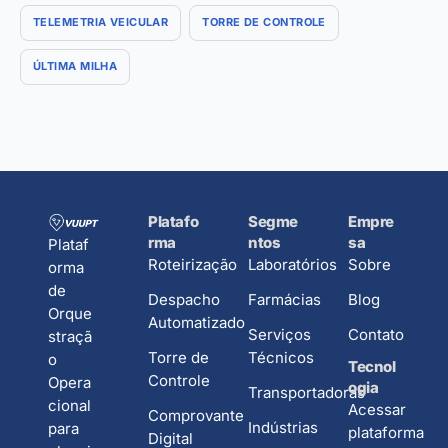
TELEMETRIA VEICULAR
TORRE DE CONTROLE
ÚLTIMA MILHA
Platafo
Segme
Empre
rma
ntos
sa
Plataf
Roteirização
Laboratórios
Sobre
orma
de
Despacho
Farmácias
Blog
Orque
Automatizado
Serviços
Contato
straçã
Torre de
Técnicos
o
Tecnol
Controle
Opera
ogia
Transportadoras
cional
Acessar
Comprovante
Indústrias
para
plataforma
Digital