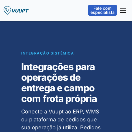
Fale com
especialista
Plataforma
Orquestração Operacional
Segmentos
INTEGRAÇÃO SISTÊMICA
Integrações
Integrações para
Sobre
operações de
Blog
entrega e campo
com frota própria
Conecte a Vuupt ao ERP, WMS
ou plataforma de pedidos que
sua operação já utiliza. Pedidos