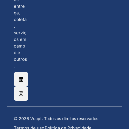
entre
ga,
coleta
,
serviç
os em
camp
o e
outros
.
©
2026
Vuupt. Todos os direitos reservados
Termos de uso
Política de Privacidade