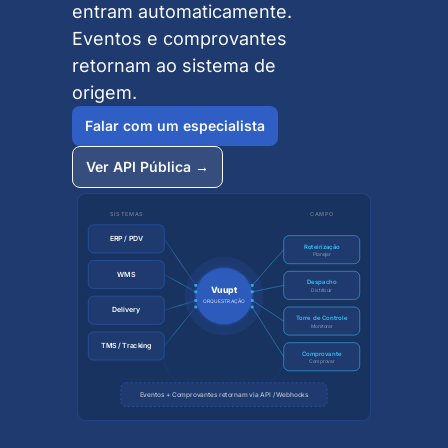
entram automaticamente.
Eventos e comprovantes
retornam ao sistema de
origem.
Falar com um especialista
Ver API Pública →
SISTEMAS
CAMPO
ERP / PDV
Roteirização
Planejar
WMS
Despacho
Vuupt
Distribuir
ORQUESTRAÇÃO
Delivery
Torre de Controle
Monitorar
TMS / Tracking
Comprovante
Comprovar
Eventos + Comprovantes retornam via API / Webhooks