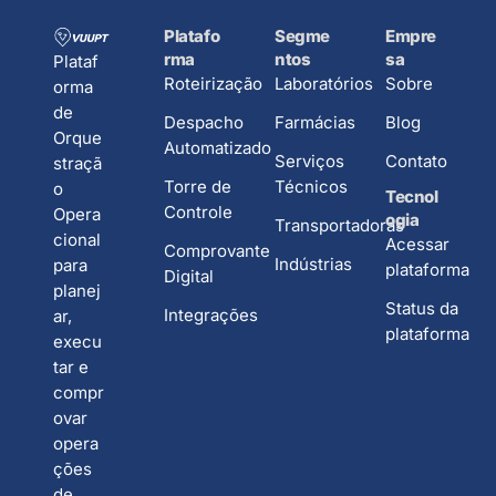
Platafo
Segme
Empre
rma
ntos
sa
Plataf
Roteirização
Laboratórios
Sobre
orma
de
Despacho
Farmácias
Blog
Orque
Automatizado
Serviços
Contato
straçã
Torre de
Técnicos
o
Tecnol
Controle
Opera
ogia
Transportadoras
cional
Acessar
Comprovante
Indústrias
para
plataforma
Digital
planej
Status da
Integrações
ar,
plataforma
execu
tar e
compr
ovar
opera
ções
de