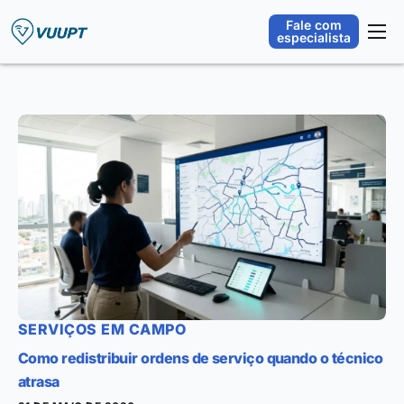
Fale com
especialista
Plataforma
Orquestração Operacional
Segmentos
Integrações
Sobre
Blog
SERVIÇOS EM CAMPO
Como redistribuir ordens de serviço quando o técnico
atrasa