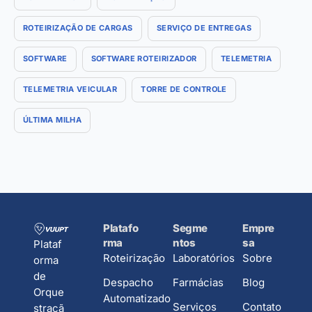
ROTEIRIZAÇÃO DE CARGAS
SERVIÇO DE ENTREGAS
SOFTWARE
SOFTWARE ROTEIRIZADOR
TELEMETRIA
TELEMETRIA VEICULAR
TORRE DE CONTROLE
ÚLTIMA MILHA
Platafo
Segme
Empre
rma
ntos
sa
Plataf
Roteirização
Laboratórios
Sobre
orma
de
Despacho
Farmácias
Blog
Orque
Automatizado
Serviços
Contato
straçã