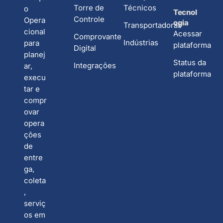
Torre de
Técnicos
o
Tecnol
Controle
Opera
ogia
Transportadoras
cional
Acessar
Comprovante
Indústrias
para
plataforma
Digital
planej
Status da
Integrações
ar,
plataforma
execu
tar e
compr
ovar
opera
ções
de
entre
ga,
coleta
,
serviç
os em