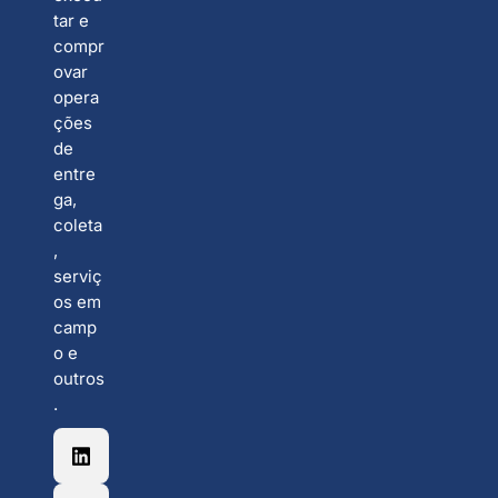
tar e
compr
ovar
opera
ções
de
entre
ga,
coleta
,
serviç
os em
camp
o e
outros
.