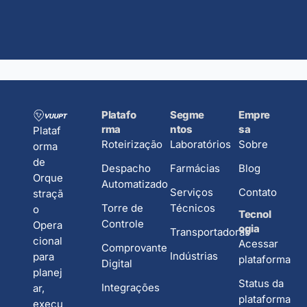
Platafo
Segme
Empre
rma
ntos
sa
Plataf
Roteirização
Laboratórios
Sobre
orma
de
Despacho
Farmácias
Blog
Orque
Automatizado
Serviços
Contato
straçã
Torre de
Técnicos
o
Tecnol
Controle
Opera
ogia
Transportadoras
cional
Acessar
Comprovante
Indústrias
para
plataforma
Digital
planej
Status da
Integrações
ar,
plataforma
execu