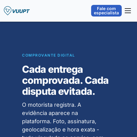
Fale com
especialista
Plataforma
Orquestração Operacional
Segmentos
COMPROVANTE DIGITAL
Integrações
Cada entrega
Sobre
comprovada. Cada
Blog
disputa evitada.
O motorista registra. A
evidência aparece na
plataforma. Foto, assinatura,
geolocalização e hora exata -