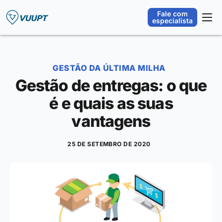
Fale com
especialista
Plataforma
Orquestração Operacional
GESTÃO DA ÚLTIMA MILHA
Segmentos
Gestão de entregas: o que
Integrações
é e quais as suas
Sobre
vantagens
Blog
25 DE SETEMBRO DE 2020