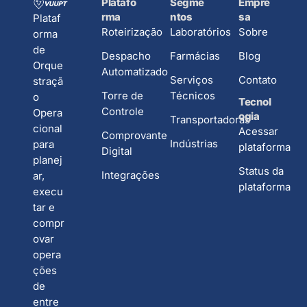
Platafo
Segme
Empre
rma
ntos
sa
Plataf
Roteirização
Laboratórios
Sobre
orma
de
Despacho
Farmácias
Blog
Orque
Automatizado
Serviços
Contato
straçã
Torre de
Técnicos
o
Tecnol
Controle
Opera
ogia
Transportadoras
cional
Acessar
Comprovante
Indústrias
para
plataforma
Digital
planej
Status da
Integrações
ar,
plataforma
execu
tar e
compr
ovar
opera
ções
de
entre