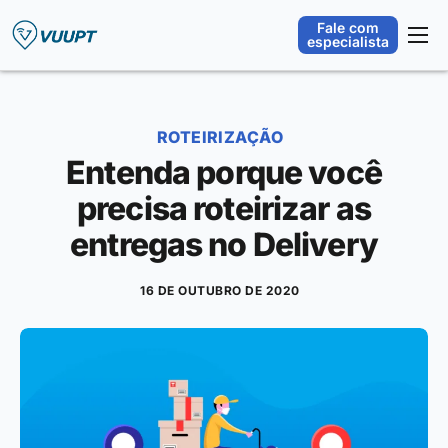
Fale com
especialista
Plataforma
Orquestração Operacional
ROTEIRIZAÇÃO
Segmentos
Entenda porque você
Integrações
precisa roteirizar as
Sobre
entregas no Delivery
Blog
16 DE OUTUBRO DE 2020