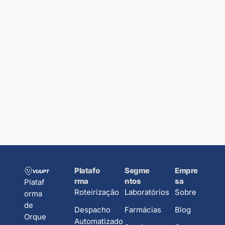
Platafo
Segme
Empre
rma
ntos
sa
Plataf
Roteirização
Laboratórios
Sobre
orma
de
Despacho
Farmácias
Blog
Orque
Automatizado