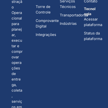
Serviços
Contato
straçã
Torre de
Técnicos
o
Tecnol
Controle
Opera
ogia
Transportadoras
cional
Acessar
Comprovante
Indústrias
para
plataforma
Digital
planej
Status da
Integrações
ar,
plataforma
execu
tar e
compr
ovar
opera
ções
de
entre
ga,
coleta
,
serviç
os em