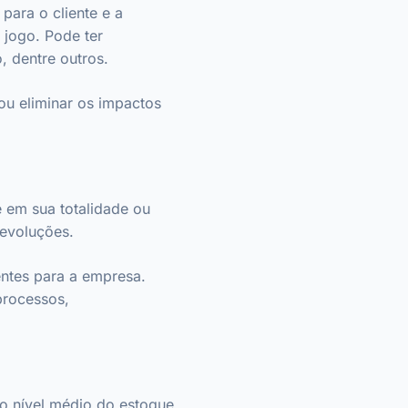
para o cliente e a
 jogo. Pode ter
o, dentre outros.
ou eliminar os impactos
 em sua totalidade ou
devoluções.
entes para a empresa.
processos,
 o nível médio do estoque