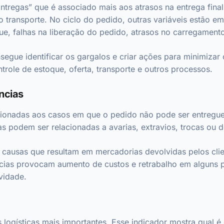
ntregas” que é associado mais aos atrasos na entrega final 
 transporte. No ciclo do pedido, outras variáveis estão em
ue, falhas na liberação do pedido, atrasos no carregament
egue identificar os gargalos e criar ações para minimizar 
trole de estoque, oferta, transporte e outros processos.
ências
cionadas aos casos em que o pedido não pode ser entregue
as podem ser relacionadas a avarias, extravios, trocas ou 
as causas que resultam em mercadorias devolvidas pelos cli
ncias provocam aumento de custos e retrabalho em alguns 
vidade.
logísticas mais importantes. Esse indicador mostra qual é