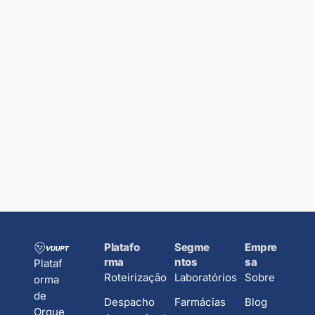
Platafo
Segme
Empre
rma
ntos
sa
Plataf
Roteirização
Laboratórios
Sobre
orma
de
Despacho
Farmácias
Blog
Orque