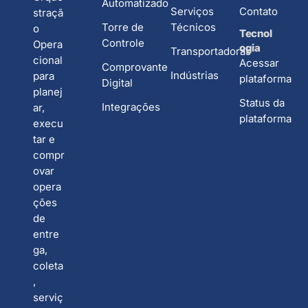
Automatizado
Serviços
Contato
straçã
Torre de
Técnicos
o
Tecnol
Controle
Opera
ogia
Transportadoras
cional
Acessar
Comprovante
Indústrias
para
plataforma
Digital
planej
Status da
Integrações
ar,
plataforma
execu
tar e
compr
ovar
opera
ções
de
entre
ga,
coleta
,
serviç