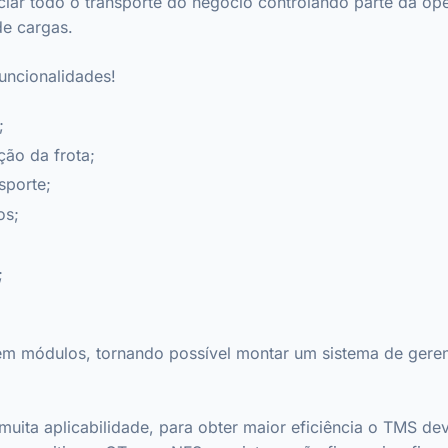
ciar todo o transporte do negócio controlando parte da ope
de cargas.
uncionalidades!
;
ão da frota;
sporte;
os;
;
em módulos, tornando possível montar um sistema de gere
 muita aplicabilidade, para obter maior eficiência o TMS d