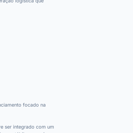
ração logística que
nciamento focado na
eve ser integrado com um