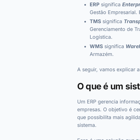
ERP
significa
Enterp
Gestão Empresarial.
TMS
significa
Trans
Gerenciamento de Tr
Logística.
WMS
significa
Ware
Armazém.
A seguir, vamos explicar a
O que é um sis
Um ERP gerencia informaçõ
empresas. O objetivo é cen
que possibilita mais agili
sistema.