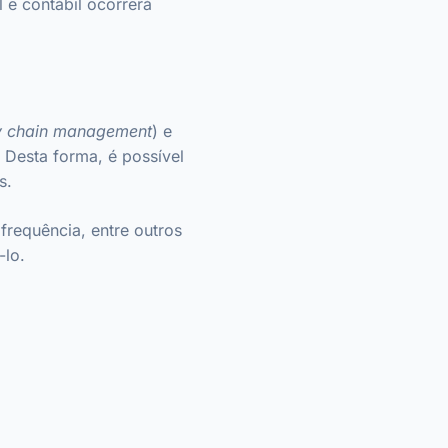
 e contábil ocorrerá
y chain management
) e
 Desta forma, é possível
s.
frequência, entre outros
-lo.