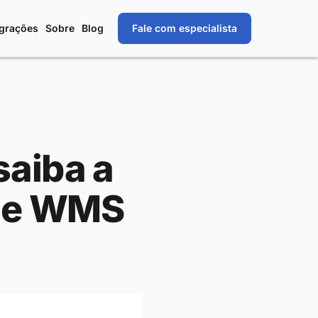
egrações
Sobre
Blog
Fale com especialista
saiba a
S e WMS