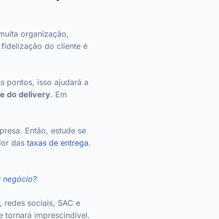
muita organização,
idelização do cliente é
s pontos, isso ajudará a
de do delivery
. Em
presa. Então, estude se
alor das
taxas de entrega
.
u negócio?
y, redes sociais, SAC e
e tornará imprescindível.