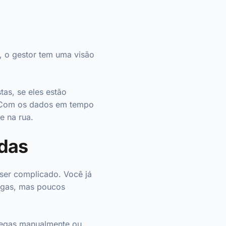
, o gestor tem uma visão
as, se eles estão
. Com os dados em tempo
ce na rua.
idas
ser complicado. Você já
egas, mas poucos
tregas manualmente ou