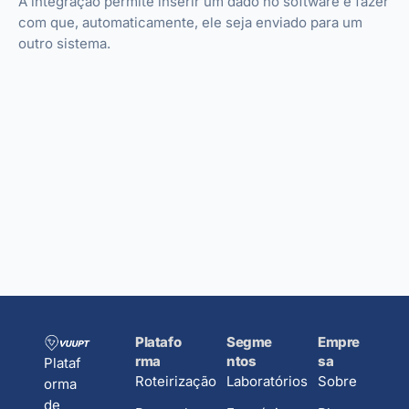
A integração permite inserir um dado no software e fazer
com que, automaticamente, ele seja enviado para um
outro sistema.
Platafo
Segme
Empre
rma
ntos
sa
Plataf
Roteirização
Laboratórios
Sobre
orma
de