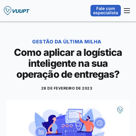
Fale com
especialista
Plataforma
Orquestração Operacional
GESTÃO DA ÚLTIMA MILHA
Segmentos
Como aplicar a logística
Integrações
inteligente na sua
Sobre
operação de entregas?
Blog
28 DE FEVEREIRO DE 2023