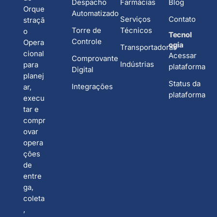
Despacho
Farmácias
Blog
Orque
Automatizado
Serviços
Contato
straçã
Torre de
Técnicos
o
Tecnol
Controle
Opera
ogia
Transportadoras
cional
Acessar
Comprovante
Indústrias
para
plataforma
Digital
planej
Status da
Integrações
ar,
plataforma
execu
tar e
compr
ovar
opera
ções
de
entre
ga,
coleta
,