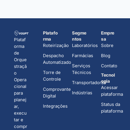
Platafo
Segme
Empre
rma
ntos
sa
Plataf
Roteirização
Laboratórios
Sobre
orma
de
Despacho
Farmácias
Blog
Orque
Automatizado
Serviços
Contato
straçã
Torre de
Técnicos
o
Tecnol
Controle
Opera
ogia
Transportadoras
cional
Acessar
Comprovante
Indústrias
para
plataforma
Digital
planej
Status da
Integrações
ar,
plataforma
execu
tar e
compr