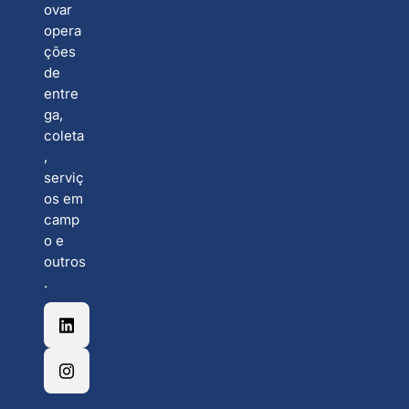
ovar
opera
ções
de
entre
ga,
coleta
,
serviç
os em
camp
o e
outros
.